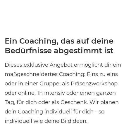
Ein Coaching, das auf deine
Bedürfnisse abgestimmt ist
Dieses exklusive Angebot ermöglicht dir ein
maßgeschneidertes Coaching: Eins zu eins
Event-Code hier eingeben
oder in einer Gruppe, als Präsenzworkshop
oder online, 1h intensiv oder einen ganzen
Tag, für dich oder als Geschenk. Wir planen
EVENT FINDEN
dein Coaching individuell für dich - so
individuell wie deine Bildideen.
Noch keinen Event-Code? Jetzt
für einen Workshop
entscheiden
und Zugang zu exklusiven Inhalten und