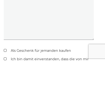
Als Geschenk für jemanden kaufen
Ich bin damit einverstanden, dass die von mir
eingegebenen Angaben für die Beantwortung
meiner Kontaktaufnahme verwendet werden
und habe die
Datenschutzbestimmungen in
unseren Teilnahmebedingungen
zur Kenntnis
genommen.
COACHING ANFRAGEN