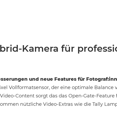
EVENT FINDEN
Noch keinen Event-Code? Jetzt
für einen Workshop entscheiden
und
Zugang zu exklusiven Inhalten und Bewertungen erhalten.
ybrid-Kamera für professi
besserungen und neue Features für Fotograf:in
ixel Vollformatsensor, der eine optimale Balan
m Video-Content sorgt das das Open-Gate-Feature 
u kommen nützliche Video-Extras wie die Tally Lam