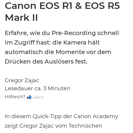
Canon EOS R1 & EOS R5
Mark II
Event-Code hier eingeben
Erfahre, wie du Pre-Recording schnell
im Zugriff hast: die Kamera hält
EVENT FINDEN
automatisch die Momente vor dem
Drücken des Auslösers fest.
Noch keinen Event-Code? Jetzt
für einen Workshop
entscheiden
und Zugang zu exklusiven Inhalten und
Bewertungen erhalten.
Gregor Zajac
Lesedauer ca. 3 Minuten
Hilfreich?
Like it!
In diesem Quick-Tipp der Canon Academy
zeigt Gregor Zajac vom Technischen