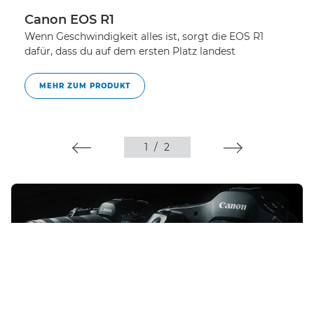
Canon EOS R1
C
Wenn Geschwindigkeit alles ist, sorgt die EOS R1
He
dafür, dass du auf dem ersten Platz landest
Hy
Fo
MEHR ZUM PRODUKT
1
/
2