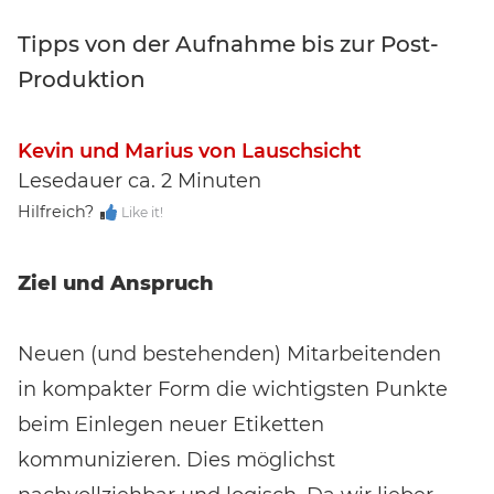
Tipps von der Aufnahme bis zur Post-
Produktion
Kevin und Marius von Lauschsicht
Lesedauer ca. 2 Minuten
Hilfreich?
Like it!
Event-Code hier eingeben
Ziel und Anspruch
Neuen (und bestehenden) Mitarbeitenden
EVENT FINDEN
in kompakter Form die wichtigsten Punkte
beim Einlegen neuer Etiketten
Noch keinen Event-Code? Jetzt
für einen Workshop
kommunizieren. Dies möglichst
entscheiden
und Zugang zu exklusiven Inhalten und
Bewertungen erhalten.