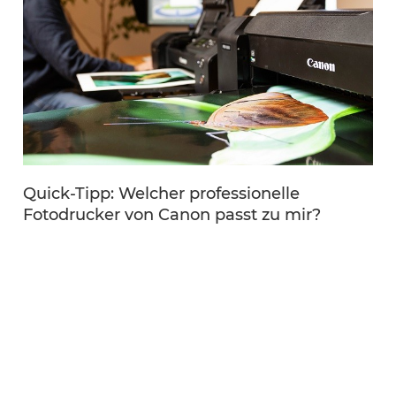
Quick-Tipp: Welcher professionelle
Q
Fotodrucker von Canon passt zu mir?
C
Tipps für die Wahl deines Pro-Fotodruckers
D
A
Quick-Tipp
Highlight
1 User finden das hilfreich.
1
/
4