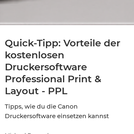
Quick-Tipp: Vorteile der
kostenlosen
Druckersoftware
Event-Code hier eingeben
Professional Print &
Layout - PPL
Tipps, wie du die Canon
EVENT FINDEN
Druckersoftware einsetzen kannst
Noch keinen Event-Code? Jetzt
für einen Workshop
entscheiden
und Zugang zu exklusiven Inhalten und