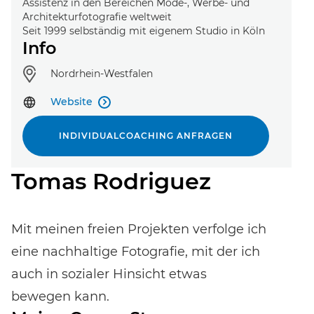
Assistenz in den Bereichen Mode-, Werbe- und
Architekturfotografie weltweit
Seit 1999 selbständig mit eigenem Studio in Köln
Info
Standort:
Nordrhein-Westfalen
Website

Event-Code hier eingeben
INDIVIDUALCOACHING ANFRAGEN
Tomas Rodriguez
EVENT FINDEN
Mit meinen freien Projekten verfolge ich
Noch keinen Event-Code? Jetzt
für einen Workshop
entscheiden
und Zugang zu exklusiven Inhalten und
eine nachhaltige Fotografie, mit der ich
Bewertungen erhalten.
auch in sozialer Hinsicht etwas
bewegen kann.